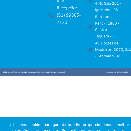
6431
476, Sala 201 -
Recepção:
Igrejinha - RS
(51) 99805-
R. Nelson
7120
Renck, 2880 -
Centro -
Taquara - RS
Av. Borges de
Medeiros, 2070, Sal
- Gramado - RS
2025 por Clínica da Saúde. Desenvolvido por
Fusão Growth Digital.
Política de Privacidade.
Utilizamos cookies para garantir que lhe proporcionamos a melhor
experiência no nosso site. Se você continuar a usar este site,