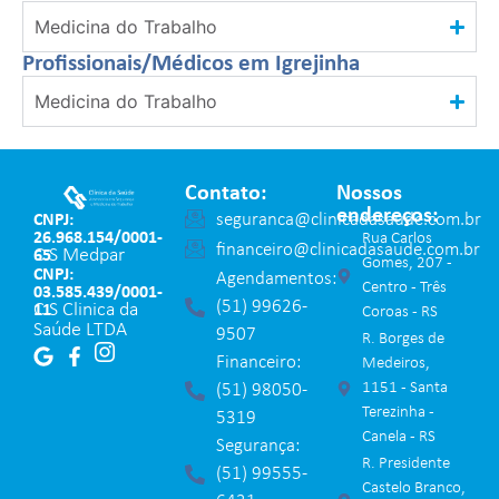
Medicina do Trabalho
Profissionais/Médicos em Igrejinha
Medicina do Trabalho
Contato:
Nossos
endereços:
seguranca@clinicadasaude.com.br
CNPJ:
26.968.154/0001-
Rua Carlos
financeiro@clinicadasaude.com.br
C S Medpar
65
Gomes, 207 -
CNPJ:
Agendamentos:
Centro - Três
03.585.439/0001-
(51) 99626-
C S Clinica da
11
Coroas - RS
Saúde LTDA
9507
R. Borges de
Financeiro:
Medeiros,
1151 - Santa
(51) 98050-
Terezinha -
5319
Canela - RS
Segurança:
R. Presidente
(51) 99555-
Castelo Branco,